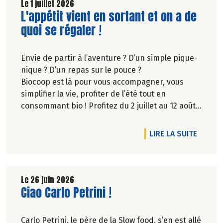
Le 1 juillet 2026
Lire la suite de l'article
L'appétit vient en sortant et on a de
quoi se régaler !
Envie de partir à l’aventure ? D’un simple pique-
nique ? D’un repas sur le pouce ?
Biocoop est là pour vous accompagner, vous
simplifier la vie, profiter de l’été tout en
consommant bio ! Profitez du 2 juillet au 12 août
inclus, jusqu'à -20% sur une sélection de
produits.
DE L'A
LIRE LA SUITE
Le 26 juin 2026
Lire la suite de l'article
Ciao Carlo Petrini !
Carlo Petrini, le père de la Slow food, s’en est allé