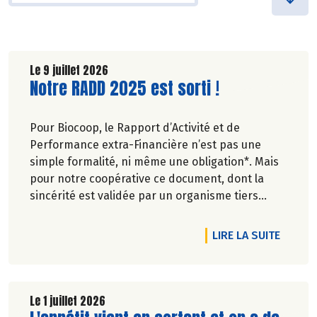
Le 9 juillet 2026
Lire la suite de l'article
Notre RADD 2025 est sorti !
Pour Biocoop, le Rapport d’Activité et de
Performance extra-Financière n’est pas une
simple formalité, ni même une obligation*. Mais
pour notre coopérative ce document, dont la
sincérité est validée par un organisme tiers
indépendant, est un acte de transparence vis-à-
vis de l'ensemble de nos parties prenantes
DE L'A
LIRE LA SUITE
(Paysan.ne.s Associé.e.s, magasins...) et de nos
clients. Il contient un condensé des avancées
réalisées par Biocoop dans l’objectif de rendre
accessible et désirable une bio exigeante.
Le 1 juillet 2026