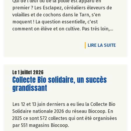
Qui de l'œuf ou de la poule est apparu en
premier ? Les Esclapez, céréaliers éleveurs de
volailles et de cochons dans le Tarn, s'en
moquent ! La question essentielle, c'est
comment on élève et on cultive. Pas très loin,
dans les vergers de la Ferme du Rouge-Gorge, on
est en phase. Comme dans les 19 magasins
DE L'A
LIRE LA SUITE
Biocoop du Grand Toulouse. Ceux-là et d'autres
producteurs jouent collectif pour développer et
structurer une agriculture bio paysanne sur leur
territoire. Nous y étions à la fin de l'hiver. Suivez-
Le 1 juillet 2026
Lire la suite de l'article
Collecte Bio solidaire, un succès
nous.
Pascale Solana.
grandissant
Les 12 et 13 juin derniers a eu lieu la Collecte Bio
Solidaire nationale 2026 du réseau Biocoop. En
2025 ce sont 572 collectes qui ont été organisées
par 551 magasins Biocoop.