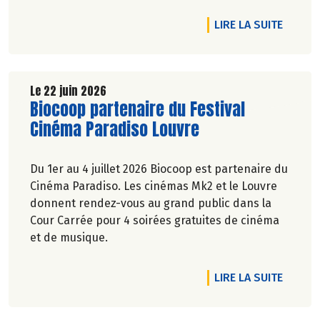
Marie-Pierre Chavel.
DE L'A
LIRE LA SUITE
Le 22 juin 2026
Lire la suite de l'article
Biocoop partenaire du Festival
Cinéma Paradiso Louvre
Du 1er au 4 juillet 2026 Biocoop est partenaire du
Cinéma Paradiso. Les cinémas Mk2 et le Louvre
donnent rendez-vous au grand public dans la
Cour Carrée pour 4 soirées gratuites de cinéma
et de musique.
DE L'A
LIRE LA SUITE