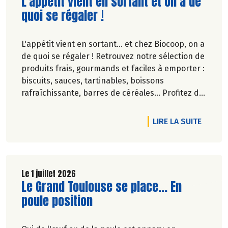
Lire la suite de l'article
L'appétit vient en sortant et on a de
quoi se régaler !
L'appétit vient en sortant... et chez Biocoop, on a
de quoi se régaler ! Retrouvez notre sélection de
produits frais, gourmands et faciles à emporter :
biscuits, sauces, tartinables, boissons
rafraîchissante, barres de céréales... Profitez de
20%* de remise sur une sélection de produits du
2 juillet au 12 août 2026 inclus.
DE L'A
LIRE LA SUITE
Le 1 juillet 2026
Lire la suite de l'article
Le Grand Toulouse se place... En
poule position