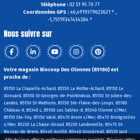
Téléphone :
02 51 95 70 77
Coordonnées GPS :
46,4919379623621 ° ,
-1,75119347434384 °
Nous suivre sur
Votre magasin Biocoop Des Olonnes (85180) est
proche de :
85150 La Chapelle-Achard, 85150 La Mothe-Achard, 85150 Le
Girouard, 85150 St-Georges-de-Pointindoux, 85150 St-Julien-des-
Landes, 85150 St-Mathurin, 85150 Ste-Flaive-des-Loups, 85180
Château-d, 85340 L, 85100 Les Sables-d, 85340 Olonne s/Mer,
85150 Ste-Foy, 85150 Vairé, 85470 Brem s/Mer, 85470 Bretignolles
s/Mer, 85220 La Chaize-Giraud, 85220 Landevieille, 85470 St-
Nicolas-de-Brem, 85440 Avrillé, 85440 Grosbreuil, 85520 Jard
s/Mer, 85440 Poiroux, 85440 St-Hilaire-la-Forêt, 85520 St-Vincent
Afin de vous offrir la meilleure expérience possible, Biocoop utilise