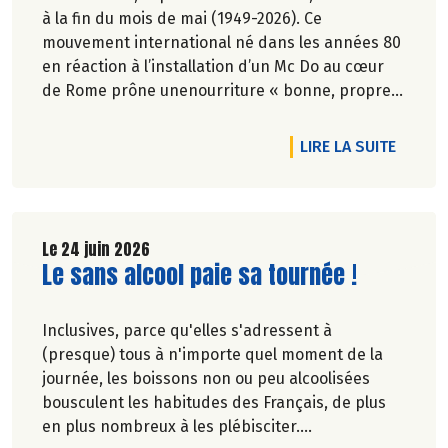
à la fin du mois de mai (1949-2026). Ce
mouvement international né dans les années 80
en réaction à l’installation d’un Mc Do au cœur
de Rome prône unenourriture « bonne, propre
et juste pour tous ».En hommage, nous
republions ici l’entretien qu’il avait accordé
DE L'AR
LIRE LA SUITE
àCulture Bioen 2018,et qui reste totalement
d'actualité.
Le 24 juin 2026
Lire la suite de l'article
Le sans alcool paie sa tournée !
Inclusives, parce qu'elles s'adressent à
(presque) tous à n'importe quel moment de la
journée, les boissons non ou peu alcoolisées
bousculent les habitudes des Français, de plus
en plus nombreux à les plébisciter.