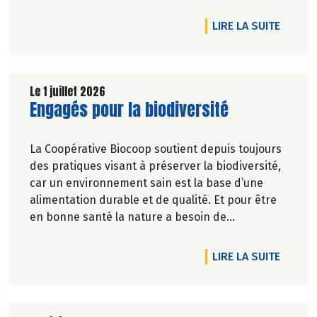
DE L'A
LIRE LA SUITE
Le 1 juillet 2026
Lire la suite de l'article
Engagés pour la biodiversité
La Coopérative Biocoop soutient depuis toujours
des pratiques visant à préserver la biodiversité,
car un environnement sain est la base d’une
alimentation durable et de qualité. Et pour être
en bonne santé la nature a besoin de
biodiversité.
DE L'A
LIRE LA SUITE