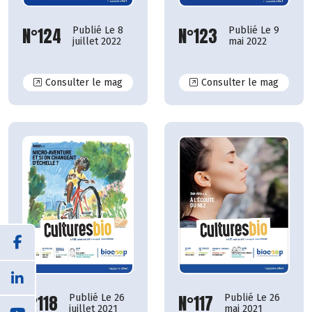
N°124
N°123
Publié Le 8
Publié Le 9
juillet 2022
mai 2022
N°124
N°123
Consulter le mag
Consulter le mag
N°117
N°118
Publié Le 26
Publié Le 26
mai 2021
juillet 2021