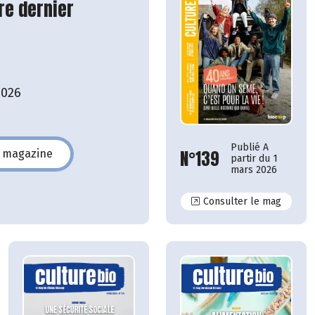
re dernier
2026
Publié A
N°139
e magazine
partir du 1
140
mars 2026
N°139
Consulter le mag