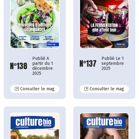
Publié A
Publié Le 1
N°137
N°138
partir du 1
septembre
décembre
2025
2025
N°138
N°137
Consulter le mag
Consulter le mag