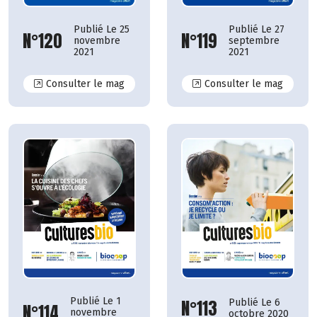
Publié Le 25
Publié Le 27
N°120
N°119
novembre
septembre
2021
2021
N°120
N°119
Consulter le mag
Consulter le mag
Publié Le 1
N°113
Publié Le 6
N°114
novembre
octobre 2020