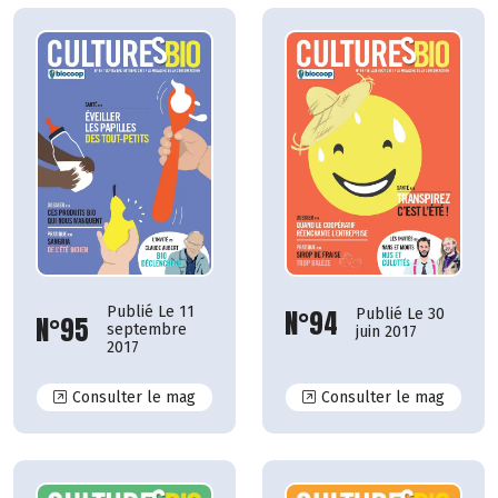
Publié Le 11
N°94
Publié Le 30
N°95
septembre
juin 2017
2017
N°95
N°94
Consulter le mag
Consulter le mag