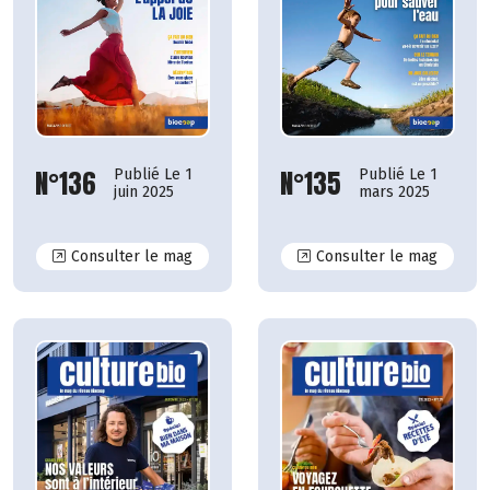
N°135
N°136
Publié Le 1
Publié Le 1
mars 2025
juin 2025
N°136
N°135
Consulter le mag
Consulter le mag