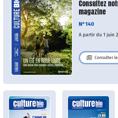
Consultez not
magazine
N°140
A partir du 1 juin 
Consulter l
N°