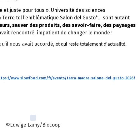
e et juste pour tous ». Université des sciences
a Terre tel l’emblématique Salon del Gusto*
… sont autant
urs, sauver des produits, des savoir-faire, des paysages
l’avait rencontré, impatient de changer le monde !
u’il nous avait accordé,
.
et qui reste totalement d'actualité
ttps://www.slowfood.com/fr/events/terra-madre-salone-del-gusto-2026/
©Edwige Lamy/Biocoop