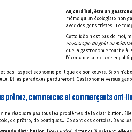
Aujourd’hui, être un gastron
même qu’un écologiste non ga
avec des gens tristes ! Le tem
Cette idée n’est pas de moi, m
Physiologie du goût ou Médita
que la gastronomie touche à la 
l’économie ou encore la polit
et pas l’aspect économie politique de son œuvre. Si on n’abo
lle. Et les paradoxes perdureront. Gastronomie versus gaspil
us prônez, commerces et commerçants ont-ils
oyen ne résoudra pas tous les problèmes de la distribution. El
ole, de prêtre, de boutiques… Ce sont des dortoirs. Dans les 
a grande distribution.
[
Re-sourire
] Notez qu’à présent, elle 