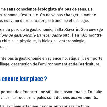
ome sans conscience écologiste n’a pas de sens
. De
stronome, c’est triste. On ne va pas changer le monde
ps est venu de reconcilier gastronomie et écologie.
ais du père de la gastronomie, Brillat-Savarin. Son ouvrage
tions de gastronomie transcendante
publié en 1825 montre
chimie, la physique, la biologie, l’anthropologie,
ique…
rde pas la gastronomie en science holistique [il s’emporte,
lage, destruction de l’environnement et de l’agriculture,
 encore leur place ?
le permet de dénoncer une situation insoutenable. En Italie
villes, les rues principales sont dédiées aux vêtements.
est elle-même attaquée par des entreprises de type