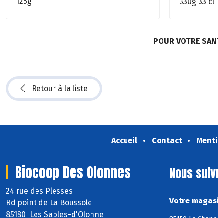
125g
330g
33 cl
POUR VOTRE SAN
Retour à la liste
Accueil
Contact
Menti
Biocoop Des Olonnes
Nous suiv
24 rue des Plesses
Votre magasi
Rd point de La Boussole
85180 Les Sables-d'Olonne