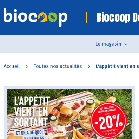
Biocoop D
Le magasin
Accueil
Toutes nos actualités
L'appétit vient en s