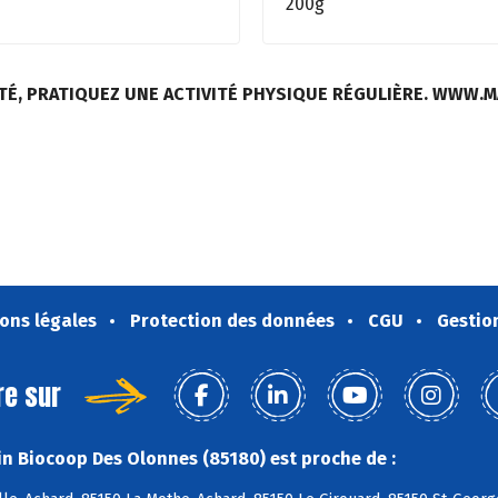
200g
TÉ, PRATIQUEZ UNE ACTIVITÉ PHYSIQUE RÉGULIÈRE. WWW.
ons légales
Protection des données
CGU
Gestio
re sur
n Biocoop Des Olonnes (85180) est proche de :