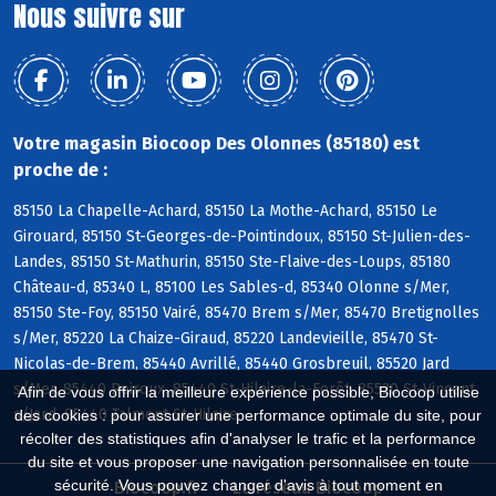
Nous suivre sur
Votre magasin Biocoop Des Olonnes (85180) est
proche de :
85150 La Chapelle-Achard, 85150 La Mothe-Achard, 85150 Le
Girouard, 85150 St-Georges-de-Pointindoux, 85150 St-Julien-des-
Landes, 85150 St-Mathurin, 85150 Ste-Flaive-des-Loups, 85180
Château-d, 85340 L, 85100 Les Sables-d, 85340 Olonne s/Mer,
85150 Ste-Foy, 85150 Vairé, 85470 Brem s/Mer, 85470 Bretignolles
s/Mer, 85220 La Chaize-Giraud, 85220 Landevieille, 85470 St-
Nicolas-de-Brem, 85440 Avrillé, 85440 Grosbreuil, 85520 Jard
s/Mer, 85440 Poiroux, 85440 St-Hilaire-la-Forêt, 85520 St-Vincent
Afin de vous offrir la meilleure expérience possible, Biocoop utilise
s/Jard, 85440 Talmont-St-Hilaire
des cookies : pour assurer une performance optimale du site, pour
récolter des statistiques afin d'analyser le trafic et la performance
du site et vous proposer une navigation personnalisée en toute
sécurité. Vous pouvez changer d'avis à tout moment en
Biocoop.fr
Le réseau Biocoop