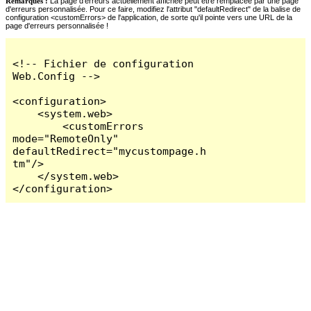
Remarques :
La page d'erreurs actuellement affichée peut être remplacée par une page
d'erreurs personnalisée. Pour ce faire, modifiez l'attribut "defaultRedirect" de la balise de
configuration <customErrors> de l'application, de sorte qu'il pointe vers une URL de la
page d'erreurs personnalisée !
<!-- Fichier de configuration 
Web.Config -->

<configuration>

    <system.web>

        <customErrors 
mode="RemoteOnly" 
defaultRedirect="mycustompage.h
tm"/>

    </system.web>

</configuration>