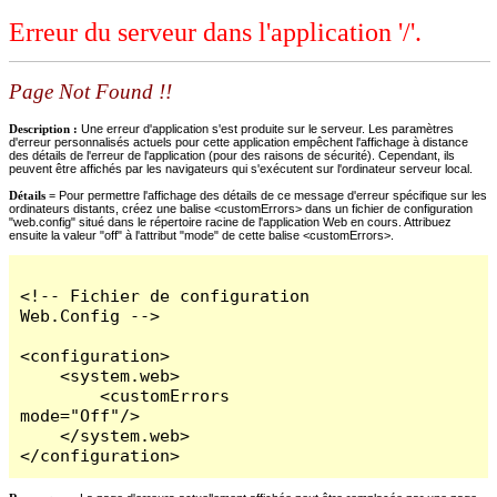
Erreur du serveur dans l'application '/'.
Page Not Found !!
Description :
Une erreur d'application s'est produite sur le serveur. Les paramètres
d'erreur personnalisés actuels pour cette application empêchent l'affichage à distance
des détails de l'erreur de l'application (pour des raisons de sécurité). Cependant, ils
peuvent être affichés par les navigateurs qui s'exécutent sur l'ordinateur serveur local.
Détails =
Pour permettre l'affichage des détails de ce message d'erreur spécifique sur les
ordinateurs distants, créez une balise <customErrors> dans un fichier de configuration
"web.config" situé dans le répertoire racine de l'application Web en cours. Attribuez
ensuite la valeur "off" à l'attribut "mode" de cette balise <customErrors>.
<!-- Fichier de configuration 
Web.Config -->

<configuration>

    <system.web>

        <customErrors 
mode="Off"/>

    </system.web>

</configuration>