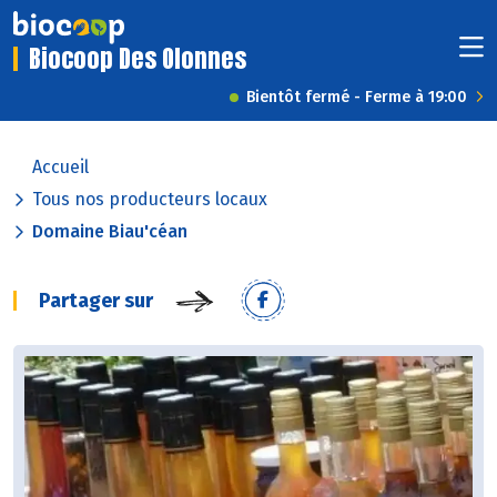
Biocoop Des Olonnes
Bientôt fermé - Ferme à 19:00
Accueil
Tous nos producteurs locaux
Domaine Biau'céan
Partager sur